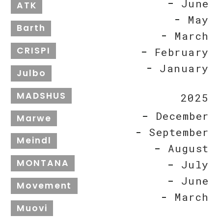
June
ATK
May
Barth
March
CRISPI
February
January
Julbo
MADSHUS
2025
December
Marwe
September
Meindl
August
MONTANA
July
June
Movement
March
Muovi