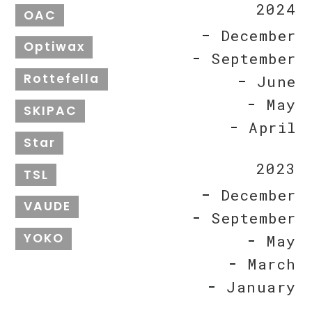
2024
OAC
December
Optiwax
September
Rottefella
June
May
SKIPAC
April
Star
2023
TSL
December
VAUDE
September
YOKO
May
March
January