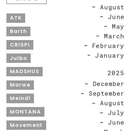
August
June
ATK
May
Barth
March
CRISPI
February
January
Julbo
MADSHUS
2025
December
Marwe
September
Meindl
August
MONTANA
July
June
Movement