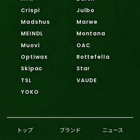
Crispi
Julbo
Madshus
Marwe
MEINDL
Montana
Muovi
OAC
Optiwax
Rottefella
Skipac
Star
TSL
VAUDE
YOKO
トップ
ブランド
ニュース