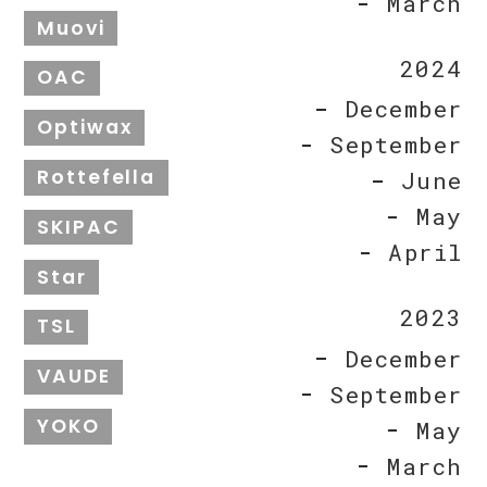
March
Muovi
2024
OAC
December
Optiwax
September
Rottefella
June
May
SKIPAC
April
Star
2023
TSL
December
VAUDE
September
YOKO
May
March