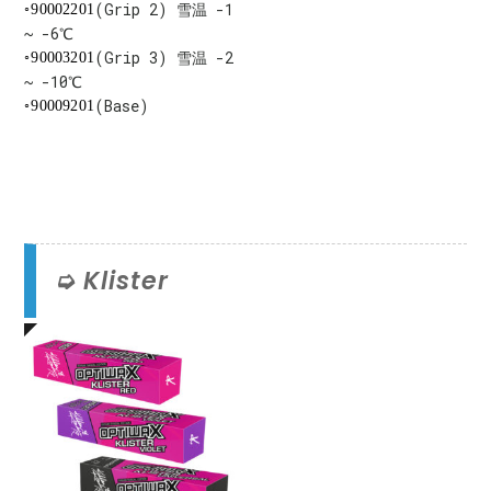
(Grip 2) 雪温 -1
90002201
~ -6℃
(Grip 3) 雪温 -2
90003201
~ -10℃
(Base)
90009201
Klister