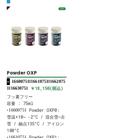
new
Powder OXP
16600751‖16610751‖1662075
￥18,150(税込)
1‖16630751
フッ素フリー
容量 : 75ml
Powder OXP0:
16600751
雪温+10~ -2°C / 混合雪~古
雪 / 融点135°C / アイロン
180°C
Powder OXP1:
16610751