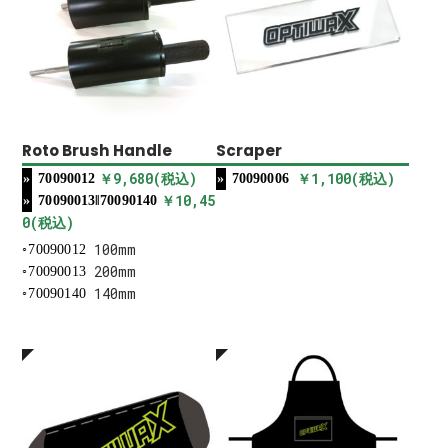
Roto Brush Handle
Scraper
￥9,680(税込)
￥1,100(税込)
70090012
70090006
￥10,45
70090013‖70090140
0(税込)
100mm
70090012
200mm
70090013
140mm
70090140