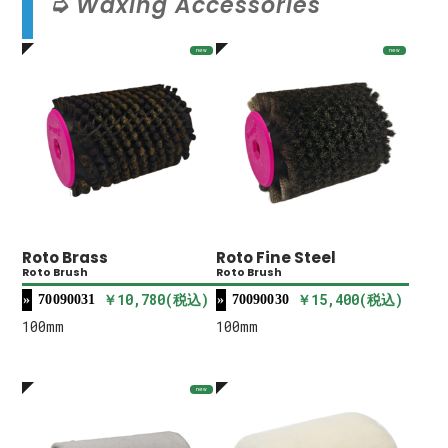
Waxing Accessories
new
new
Roto Brass
Roto Fine Steel
Roto Brush
Roto Brush
￥10,780(税込)
￥15,400(税込)
70090031
70090030
100mm
100mm
new