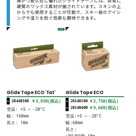
揮かつ耐久性に優れたグライドテープには、非常に
硬質のワックス素材が施されています。スキンの上
からでも使用することが可能で、スキー板のアイシ
ングや湿りを防ぐ効果も期待できます。
new
Glide Tape ECO 'fat'
Glide Tape ECO
￥3,850(税込)
￥2,750(税込)
20440100
20140100
￥9,680(税込)
20140400
雪温: +5 ~ -20°C
幅: 160mm
雪温:+5 ~ -20°C
長さ: 10m
幅:60mm
長さ:
10m
20140100