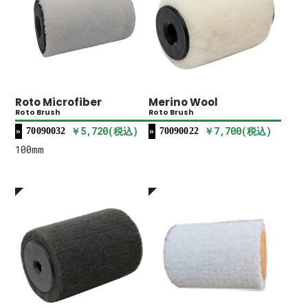
Roto Microfiber
Merino Wool
Roto Brush
Roto Brush
￥5,720(税込)
￥7,700(税込)
70090032
70090022
100mm