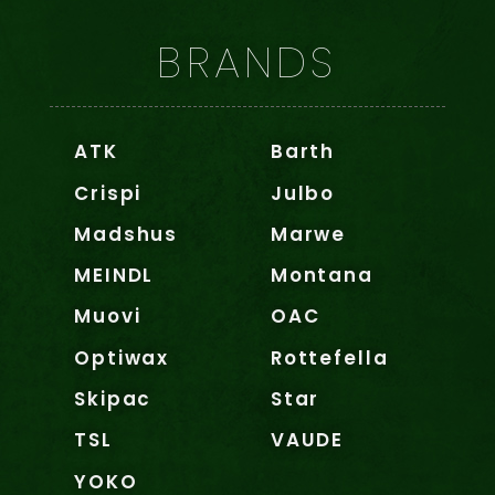
BRANDS
ATK
Barth
Crispi
Julbo
Madshus
Marwe
MEINDL
Montana
Muovi
OAC
Optiwax
Rottefella
Skipac
Star
TSL
VAUDE
YOKO