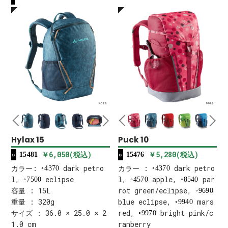
4370
9970
Hylax 15
Puck 10
￥6,050(税込)
￥5,280(税込)
15481
15476
カラー:
dark petro
カラー :
dark petro
4370
4370
l,
eclipse
l,
apple,
par
7500
4570
8540
容量 : 15L
rot green/eclipse,
9690
重量 : 320g
blue eclipse,
mars
9940
サイズ : 36.0 × 25.0 × 2
red,
bright pink/c
9970
1.0 cm
ranberry