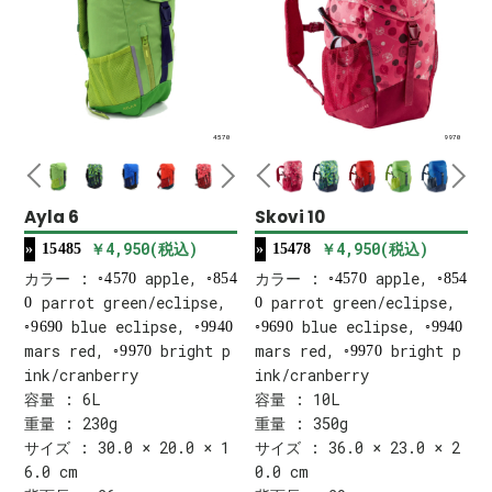
4570
9970
Ayla 6
Skovi 10
￥4,950(税込)
￥4,950(税込)
15485
15478
カラー :
apple,
カラー :
apple,
4570
854
4570
854
parrot green/eclipse,
parrot green/eclipse,
0
0
blue eclipse,
blue eclipse,
9690
9940
9690
9940
mars red,
bright p
mars red,
bright p
9970
9970
ink/cranberry
ink/cranberry
容量 : 6L
容量 : 10L
重量 : 230g
重量 : 350g
サイズ : 30.0 × 20.0 × 1
サイズ : 36.0 × 23.0 × 2
6.0 cm
0.0 cm