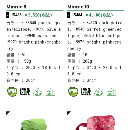
Minnie 5
Minnie 10
￥3,520(税込)
￥4,180(税込)
15483
15484
カラー :
parrot gre
カラー :
dark petro
8540
4370
en/eclipse,
blue e
l,
parrot green/ec
9690
8540
clipse,
mars red,
lipse,
blue eclips
9940
9690
bright pink/cranbe
e,
bright pink/cra
9970
9970
rry
nberry
容量 : 5L
容量 : 10L
重量 : 150g
重量 : 200g
サイズ : 26.0 × 18.0 × 1
サイズ : 34.0 × 23.0 × 1
3.0 cm
6.0 cm
背面長 : 26cm
背面長 : 34cm