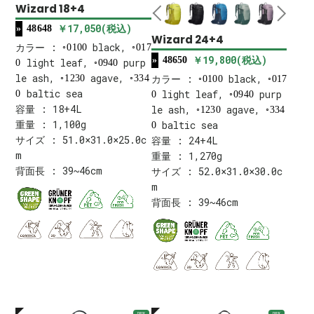
Wizard 18+4
￥17,050(税込)
48648
Wizard 24+4
カラー :
black,
0100
017
￥19,800(税込)
48650
light leaf,
purp
0
0940
le ash,
agave,
カラー :
black,
1230
334
0100
017
baltic sea
light leaf,
purp
0
0
0940
容量 : 18+4L
le ash,
agave,
1230
334
重量 : 1,100g
baltic sea
0
サイズ : 51.0×31.0×25.0c
容量 : 24+4L
m
重量 : 1,270g
背面長 : 39~46cm
サイズ : 52.0×31.0×30.0c
m
背面長 : 39~46cm
new
new