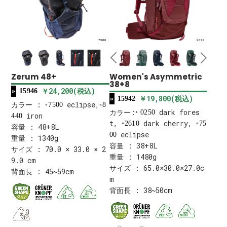
7500
2610
Zerum 48+
Women's Asymmetric
38+8
￥24,200(税込)
15946
￥19,800(税込)
15942
カラー :
eclipse,
7500
8
カラー:
dark fores
0250
iron
440
t,
dark cherry,
2610
75
容量 : 48+8L
eclipse
00
重量 : 1340g
容量 : 38+8L
サイズ : 70.0 × 33.0 × 2
重量 : 1480g
9.0 cm
サイズ : 65.0×30.0×27.0c
背面長 : 45~59cm
m
背面長 : 38~50cm