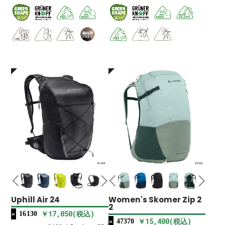
0100
4330
Uphill Air 24
Women's Skomer Zip 2
2
￥17,050(税込)
16130
￥15,400(税込)
47370