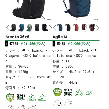
0100
3340
Brenta 36+6
Agile 14
￥21,450(税込)
￥9,900(税込)
47368
45438
カラー :
black,
カラー :
black,
0100
123
0100
3340
agave,
baltic se
baltic sea,
redeva
0
3340
5570
a
容量 : 14L
容量 : 36+6L
重量 : 630g
重量 : 1480g
サイズ : 46.0 x 27.0 x 1
サイズ : 60.0×35.0×28.0c
5.0 cm
m
背面長 : 44cm
背面長 : 42~52cm