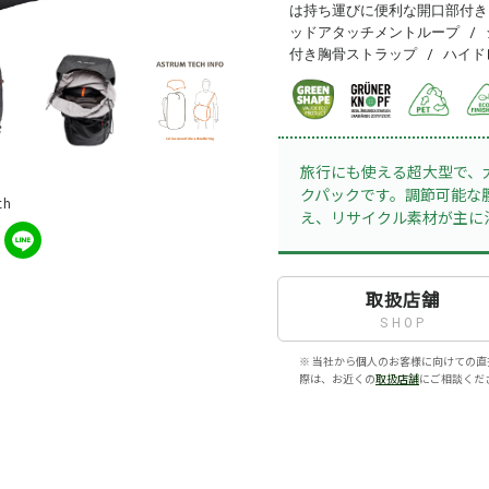
は持ち運びに便利な開口部付き 
ッドアタッチメントループ /
付き胸骨ストラップ / ハイ
旅行にも使える超大型で、大
クパックです。調節可能な
th
え、リサイクル素材が主に
取扱店舗
SHOP
※ 当社から個人のお客様に向けての直
際は、お近くの
取扱店舗
にご相談くだ