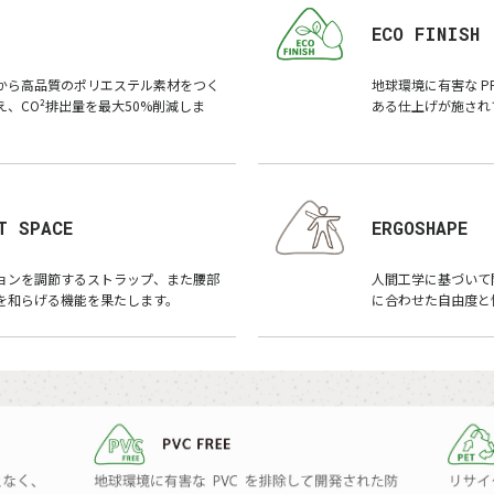
ECO FINISH
から高品質のポリエステル素材をつく
地球環境に有害な P
、CO²排出量を最大50%削減しま
ある仕上げが施され
T SPACE
ERGOSHAPE
ションを調節するストラップ、また腰部
人間工学に基づいて
を和らげる機能を果たします。
に合わせた自由度と