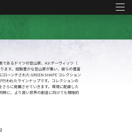
me
者であるドイツの登山家、A.V.デーヴィッツ（
あります。経験豊かな登山家が集い、彼らの豊富
ーンチされた GREEN SHAPE コレクション
が行われたラインナップです。コレクションの
をさらに発展させていきます。環境に配慮した
同時に、より良い世界の創造に向けても積極的
g