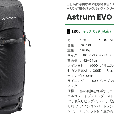
山行時に必要なギアを収納するた
ーリング用のバックパック・シリ
Astrum EVO 
￥33,000(税込)
15950
カラー : カラー :
bl
0100
容量 : 70+10L
重量 : 1920g
サイズ : 80.0×39.0×31.0c
背面長 : 52~64cm
メイン素材 : 600D ポリエス
セカンド素材 : 300D ポリ
ティング1500mm
ライニング : 150D ウーブン
ィング
仕様 : 腰の負担を軽減するコ
エルゴシェイプショルダースト
パッド入りヒップベルト 
可能 / メインコンパートメン
ンドル / ポケット付き蓋の