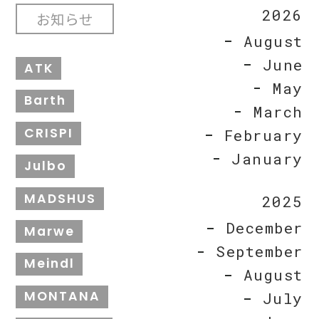
2026
お知らせ
August
June
ATK
May
Barth
March
CRISPI
February
January
Julbo
MADSHUS
2025
December
Marwe
September
Meindl
August
MONTANA
July