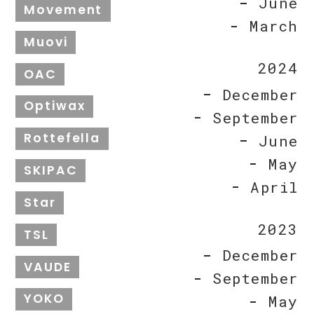
June
Movement
March
Muovi
2024
OAC
December
Optiwax
September
Rottefella
June
May
SKIPAC
April
Star
2023
TSL
December
VAUDE
September
YOKO
May