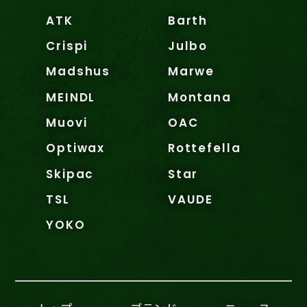
ATK
Barth
Crispi
Julbo
Madshus
Marwe
MEINDL
Montana
Muovi
OAC
Optiwax
Rottefella
Skipac
Star
TSL
VAUDE
YOKO