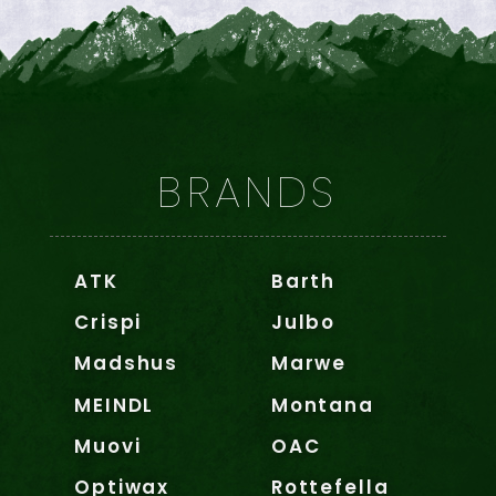
BRANDS
ATK
Barth
Crispi
Julbo
Madshus
Marwe
MEINDL
Montana
Muovi
OAC
Optiwax
Rottefella