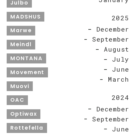
Julbo
MADSHUS
2025
December
Marwe
September
Meindl
August
MONTANA
July
June
Movement
March
Muovi
2024
OAC
December
Optiwax
September
Rottefella
June