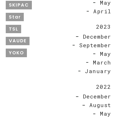
May
SKIPAC
April
Star
2023
TSL
December
VAUDE
September
YOKO
May
March
January
2022
December
August
May