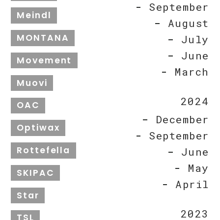
September
Meindl
August
MONTANA
July
June
Movement
March
Muovi
2024
OAC
December
Optiwax
September
Rottefella
June
May
SKIPAC
April
Star
2023
TSL