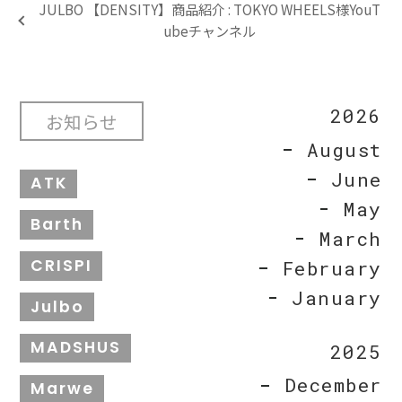
JULBO 【DENSITY】商品紹介 : TOKYO WHEELS様YouT
ubeチャンネル
2026
お知らせ
August
June
ATK
May
Barth
March
CRISPI
February
January
Julbo
MADSHUS
2025
December
Marwe