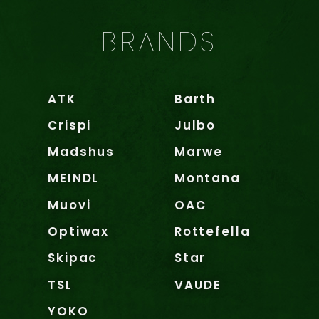
BRANDS
ATK
Barth
Crispi
Julbo
Madshus
Marwe
MEINDL
Montana
Muovi
OAC
Optiwax
Rottefella
Skipac
Star
TSL
VAUDE
YOKO