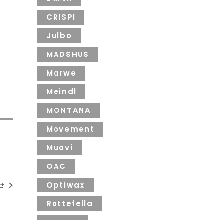
CRISPI
Julbo
MADSHUS
Marwe
Meindl
MONTANA
Movement
Muovi
OAC
Optiwax
らせ
Rottefella