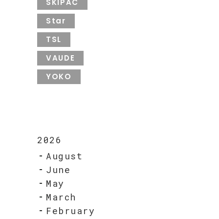
SKIPAC
Star
TSL
VAUDE
YOKO
2026
August
June
May
March
February