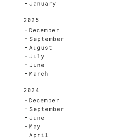
January
2025
December
September
August
July
June
March
2024
December
September
June
May
April