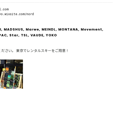
l.com
yo.wixsite.com/nord
l,
MADSHUS,
Marwe,
MEINDL,
MONTANA,
Movement,
PAC,
Star,
TSL,
VAUDE,
YOKO
ください。 東京でレンタルスキーをご用意！