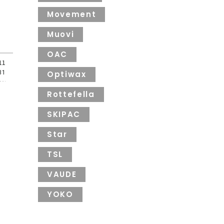
Movement
Muovi
OAC
11
31
Optiwax
Rottefella
SKIPAC
Star
TSL
VAUDE
YOKO