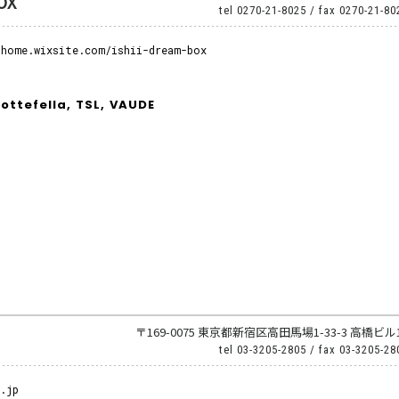
OX
tel
0270-21-8025
/ fax
0270-21-80
-home.wixsite.com/ishii-dream-box
ottefella,
TSL,
VAUDE
〒169-0075 東京都新宿区高田馬場1-33-3 高橋ビル
tel
03-3205-2805
/ fax
03-3205-28
.jp