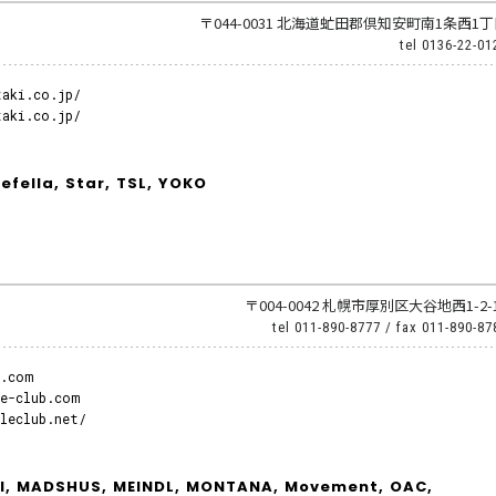
〒044-0031 北海道虻田郡倶知安町南1条西1
tel
0136-22-01
taki.co.jp/
taki.co.jp/
efella,
Star,
TSL,
YOKO
〒004-0042 札幌市厚別区大谷地西1-2-
tel
011-890-8777
/ fax
011-890-87
b.com
le-club.com
leclub.net/
l,
MADSHUS,
MEINDL,
MONTANA,
Movement,
OAC,