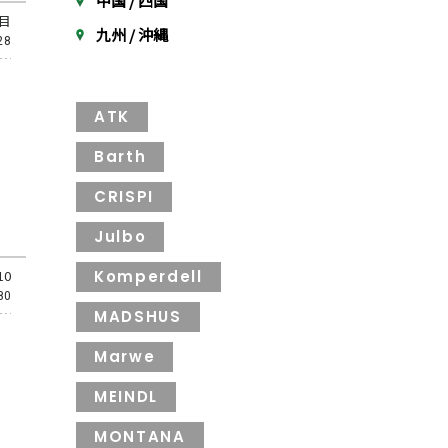
中国 / 四国
丁目
九州 / 沖縄
28
ATK
Barth
CRISPI
Julbo
Komperdell
10
80
MADSHUS
Marwe
MEINDL
MONTANA