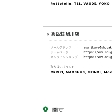
Rottefella,
TSL,
VAUDE,
YOKO
秀岳荘 旭川店
メールアドレス
asahikawa@shugak
ホームページ
https://www.shu
オンラインショップ
https://www.shu
取り扱いブランド
CRISPI,
MADSHUS,
MEINDL,
Mov
関東