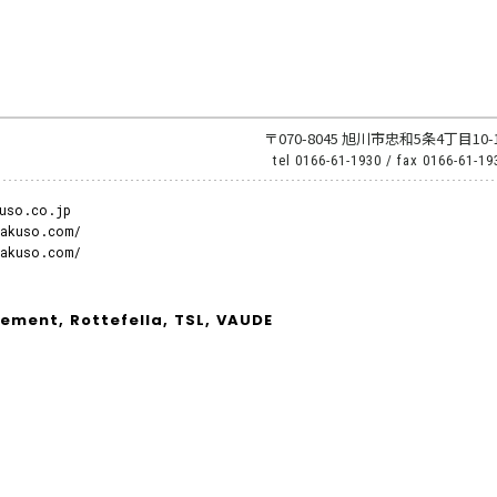
〒070-8045 旭川市忠和5条4丁目10-
tel
0166-61-1930
/ fax
0166-61-19
uso.co.jp
gakuso.com/
gakuso.com/
ement,
Rottefella,
TSL,
VAUDE