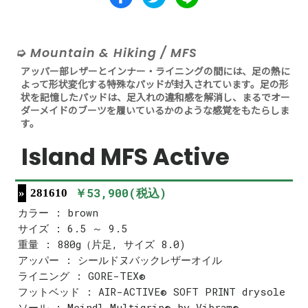
Mountain & Hiking / MFS
アッパー部レザーとインナー・ライニングの間には、足の熱に
よって形状変化する特殊なパッドが封入されています。足の形
状を記憶したパッドは、足入れの違和感を解消し、まるでオー
ダーメイドのブーツを履いているかのような感覚をもたらしま
す。
Island MFS Active
￥53,900(税込)
281610
カラー : brown
サイズ : 6.5 ～ 9.5
重量 : 880g（片足, サイズ 8.0)
アッパー : シールドヌバックレザーオイル
ライニング : GORE-TEX®
フットベッド : AIR-ACTIVE® SOFT PRINT drysole
ソール : Meindl Multigrip® by Vibram®