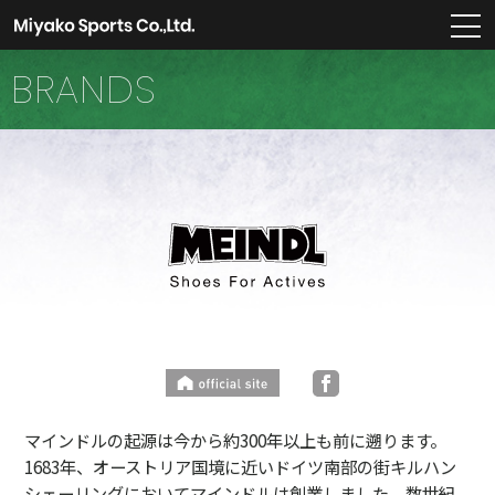
m
BRANDS
マインドルの起源は今から約300年以上も前に遡ります。
1683年、オーストリア国境に近いドイツ南部の街キルハン
シェーリングにおいてマインドルは創業しました。数世紀