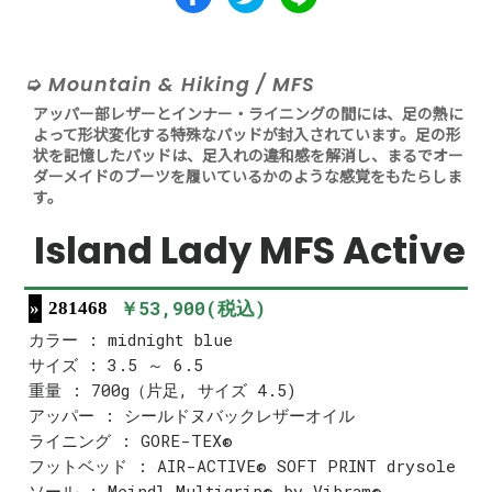
Mountain & Hiking / MFS
アッパー部レザーとインナー・ライニングの間には、足の熱に
よって形状変化する特殊なパッドが封入されています。足の形
状を記憶したパッドは、足入れの違和感を解消し、まるでオー
ダーメイドのブーツを履いているかのような感覚をもたらしま
す。
Island Lady MFS Active
￥53,900(税込)
281468
カラー : midnight blue
サイズ : 3.5 ～ 6.5
重量 : 700g（片足, サイズ 4.5)
アッパー : シールドヌバックレザーオイル
ライニング : GORE-TEX®
フットベッド : AIR-ACTIVE® SOFT PRINT drysole
ソール : Meindl Multigrip® by Vibram®