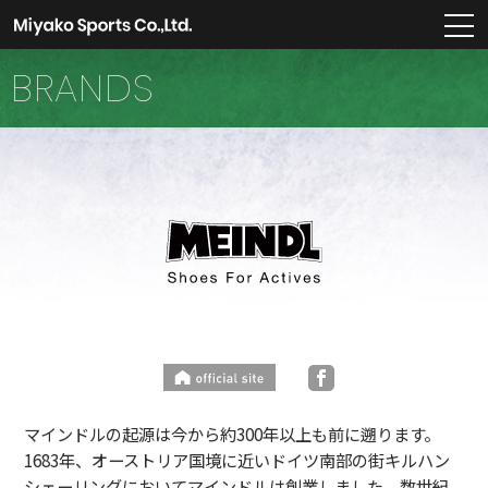
m
BRANDS
マインドルの起源は今から約300年以上も前に遡ります。
1683年、オーストリア国境に近いドイツ南部の街キルハン
シェーリングにおいてマインドルは創業しました。数世紀