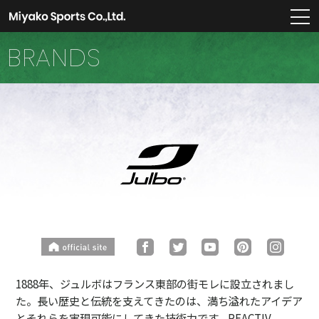
m
BRANDS
1888年、ジュルボはフランス東部の街モレに設立されまし
た。長い歴史と伝統を支えてきたのは、満ち溢れたアイデア
とそれらを実現可能にしてきた技術力です。REACTIV、