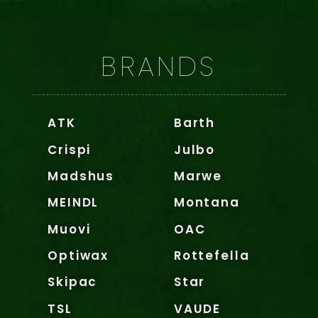
BRANDS
ATK
Barth
Crispi
Julbo
Madshus
Marwe
MEINDL
Montana
Muovi
OAC
Optiwax
Rottefella
Skipac
Star
TSL
VAUDE