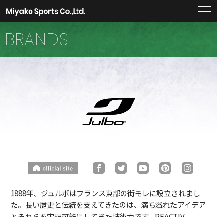
m
BRANDS
1888年、ジュルボはフランス東部の街モレに設立されまし
た。長い歴史と伝統を支えてきたのは、満ち溢れたアイデア
とそれらを実現可能にしてきた技術力です。REACTIV、