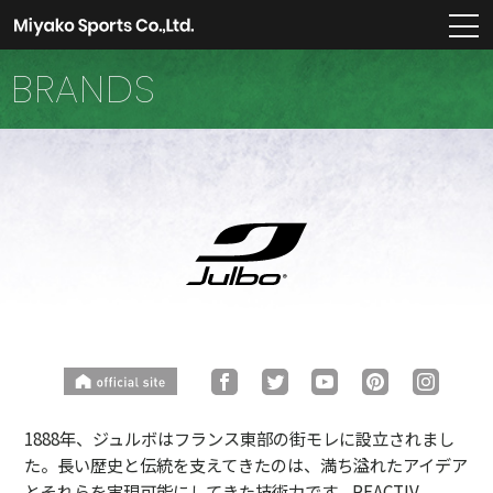
m
BRANDS
1888年、ジュルボはフランス東部の街モレに設立されまし
た。長い歴史と伝統を支えてきたのは、満ち溢れたアイデア
とそれらを実現可能にしてきた技術力です。REACTIV、