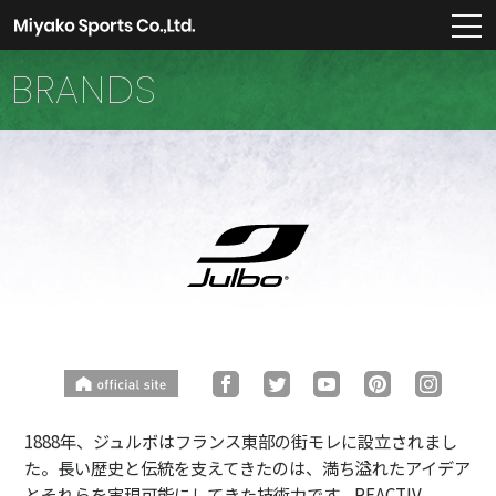
m
BRANDS
1888年、ジュルボはフランス東部の街モレに設立されまし
た。長い歴史と伝統を支えてきたのは、満ち溢れたアイデア
とそれらを実現可能にしてきた技術力です。REACTIV、