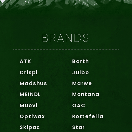
BRANDS
ATK
Barth
Crispi
Julbo
Madshus
Marwe
MEINDL
Montana
Muovi
OAC
Optiwax
Rottefella
Skipac
Star