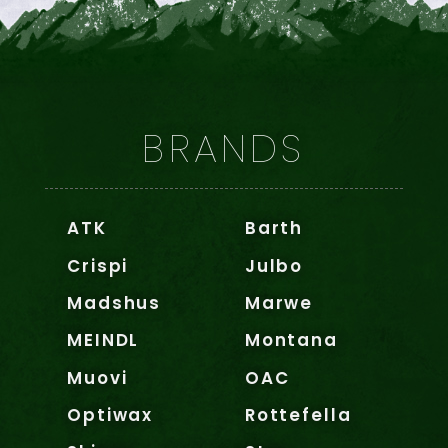
BRANDS
ATK
Barth
Crispi
Julbo
Madshus
Marwe
MEINDL
Montana
Muovi
OAC
Optiwax
Rottefella