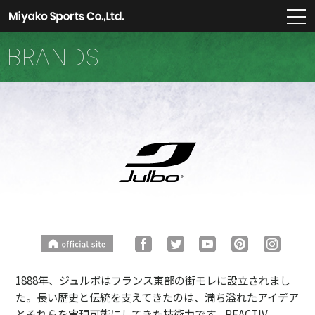
m
BRANDS
1888年、ジュルボはフランス東部の街モレに設立されまし
た。長い歴史と伝統を支えてきたのは、満ち溢れたアイデア
とそれらを実現可能にしてきた技術力です。REACTIV、