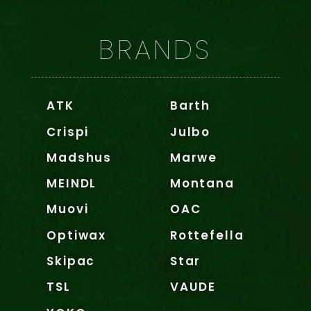
BRANDS
ATK
Barth
Crispi
Julbo
Madshus
Marwe
MEINDL
Montana
Muovi
OAC
Optiwax
Rottefella
Skipac
Star
TSL
VAUDE