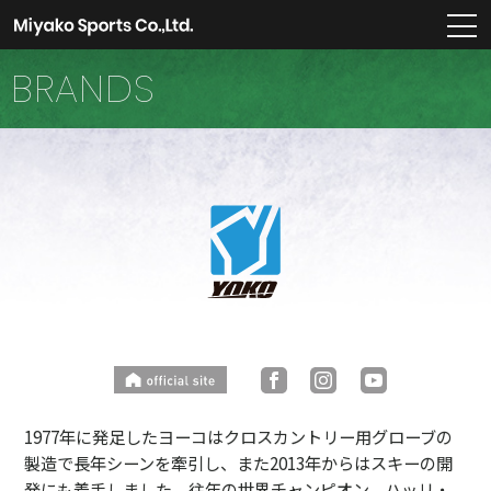
m
BRANDS
1977年に発足したヨーコはクロスカントリー用グローブの
製造で長年シーンを牽引し、また2013年からはスキーの開
発にも着手しました。往年の世界チャンピオン、ハッリ・