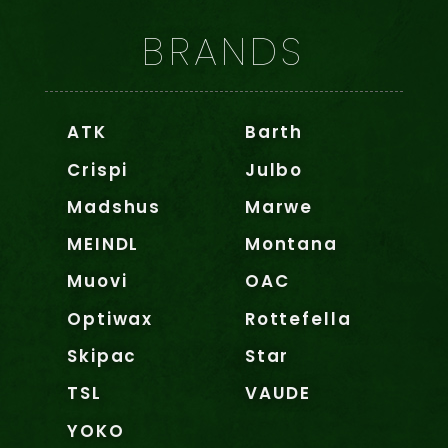
BRANDS
ATK
Barth
Crispi
Julbo
Madshus
Marwe
MEINDL
Montana
Muovi
OAC
Optiwax
Rottefella
Skipac
Star
TSL
VAUDE
YOKO