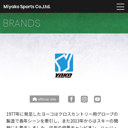
m
BRANDS
1977年に発足したヨーコはクロスカントリー用グローブの
製造で長年シーンを牽引し、また2013年からはスキーの開
発にも着手しました。往年の世界チャンピオン、ハッリ・