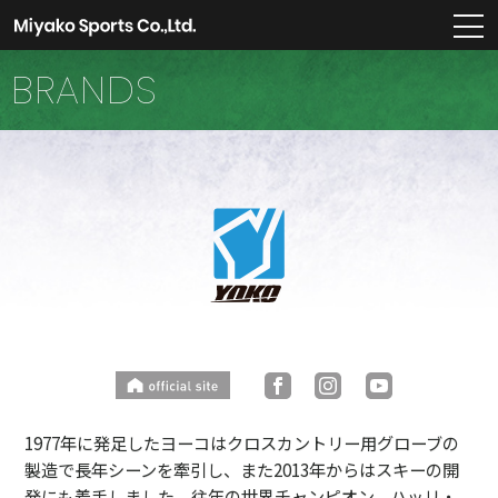
m
BRANDS
1977年に発足したヨーコはクロスカントリー用グローブの
製造で長年シーンを牽引し、また2013年からはスキーの開
発にも着手しました。往年の世界チャンピオン、ハッリ・