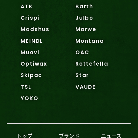
ATK
Barth
Crispi
Julbo
Madshus
Marwe
MEINDL
Montana
Muovi
OAC
Optiwax
Rottefella
Skipac
Star
TSL
VAUDE
YOKO
トップ
ブランド
ニュース