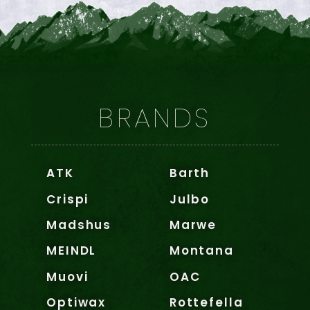
BRANDS
ATK
Barth
Crispi
Julbo
Madshus
Marwe
MEINDL
Montana
Muovi
OAC
Optiwax
Rottefella