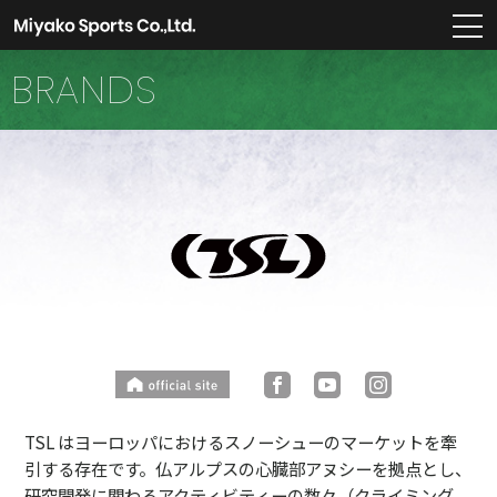
m
BRANDS
TSL はヨーロッパにおけるスノーシューのマーケットを牽
引する存在です。仏アルプスの心臓部アヌシーを拠点とし、
研究開発に関わるアクティビティーの数々（クライミング、