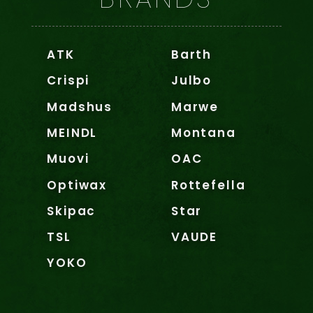
ATK
Barth
Crispi
Julbo
Madshus
Marwe
MEINDL
Montana
Muovi
OAC
Optiwax
Rottefella
Skipac
Star
TSL
VAUDE
YOKO