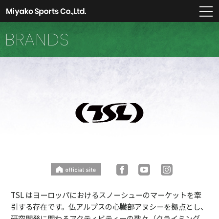
m
BRANDS
TSL はヨーロッパにおけるスノーシューのマーケットを牽
引する存在です。仏アルプスの心臓部アヌシーを拠点とし、
研究開発に関わるアクティビティーの数々（クライミング、