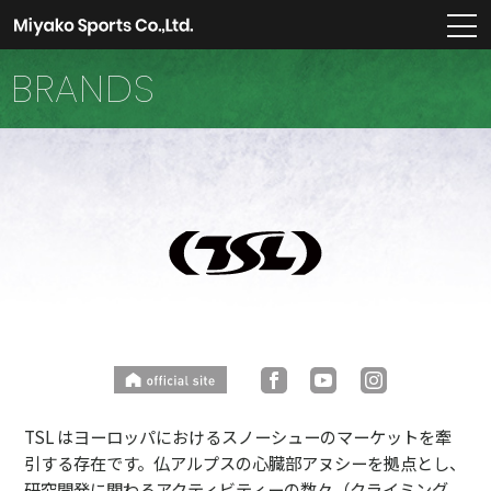
m
BRANDS
TSL はヨーロッパにおけるスノーシューのマーケットを牽
引する存在です。仏アルプスの心臓部アヌシーを拠点とし、
研究開発に関わるアクティビティーの数々（クライミング、