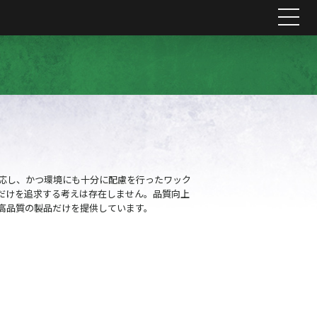
me
対応し、かつ環境にも十分に配慮を行ったワック
だけを追求する考えは存在しません。品質向上
高品質の製品だけを提供しています。