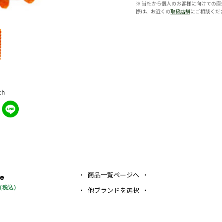
※ 当社から個人のお客様に向けての直
際は、お近くの
取扱店舗
にご相談くだ
th
商品一覧ページへ
ce
0(税込)
他ブランドを選択