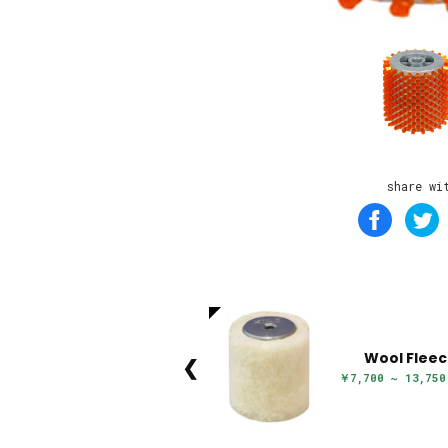
share wi
Wool Flee
❮
￥7,700 ~ 13,75