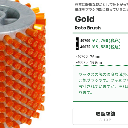
非常に軽量な製品として仕上がってい
構造をブラシ内部に持っているこ
Gold
Roto Brush
￥7,700(税込)
40700
￥8,580(税込)
40075
70mm
40700
100mm
40075
ワックスの膜の適度な減少
万能ブラシです。フッ素フ
設計されていますが、それ
ります。
取扱店舗
SHOP