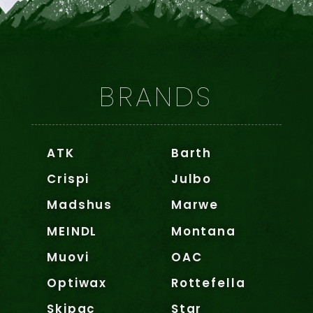
BRANDS
ATK
Barth
Crispi
Julbo
Madshus
Marwe
MEINDL
Montana
Muovi
OAC
Optiwax
Rottefella
Skipac
Star