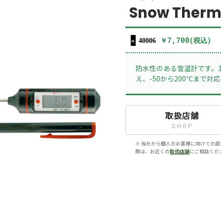
Snow Ther
￥7,700(税込)
40006
防水性のある雪温計です。1
え、-50から200℃まで対
取扱店舗
SHOP
※ 当社から個人のお客様に向けての直
際は、お近くの
取扱店舗
にご相談くだ