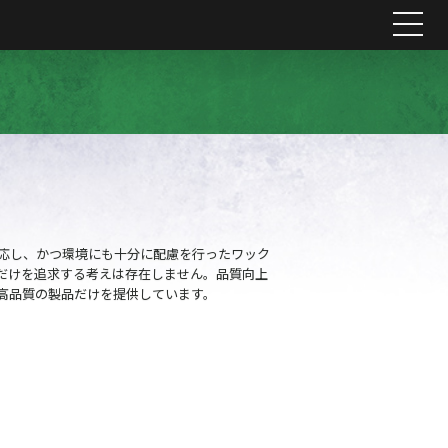
me
対応し、かつ環境にも十分に配慮を行ったワック
だけを追求する考えは存在しません。品質向上
高品質の製品だけを提供しています。