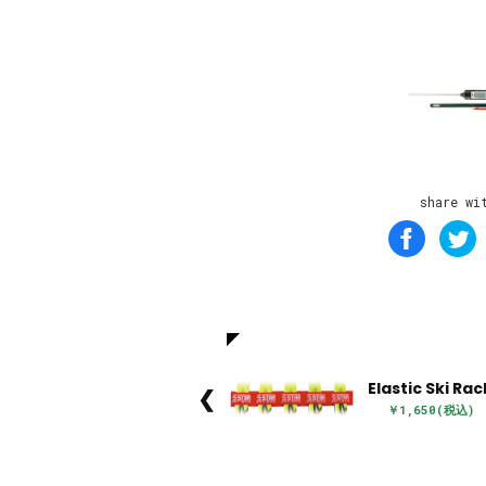
share wi
Elastic Ski Rac
❮
￥1,650(税込)