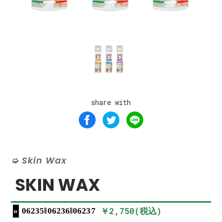
share with
Skin Wax
SKIN WAX
￥2,750(税込)
06235‖06236‖06237