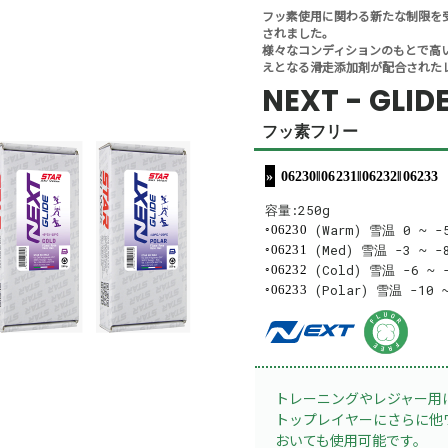
フッ素使用に関わる新たな制限を受
されました。
様々なコンディションのもとで高
えとなる滑走添加剤が配合された
NEXT - GLID
フッ素フリー
06230‖06231‖06232‖06233
容量:250g
(Warm) 雪温 0 ~ -
06230
(Med) 雪温 -3 ~ -
06231
(Cold) 雪温 -6 ~ 
06232
(Polar) 雪温 -10 
06233
トレーニングやレジャー用
トップレイヤーにさらに他
おいても使用可能です。