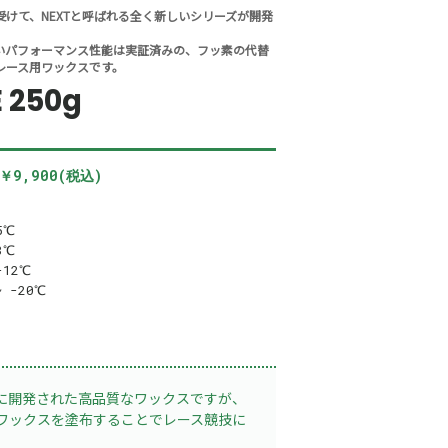
けて、NEXTと呼ばれる全く新しいシリーズが開発
いパフォーマンス性能は実証済みの、フッ素の代替
レース用ワックスです。
E 250g
￥9,900(税込)
5℃
8℃
-12℃
~ -20℃
に開発された高品質なワックスですが、
ワックスを塗布することでレース競技に