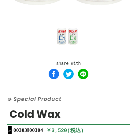
share with
Special Product
Cold Wax
￥3,520(税込)
00303‖00304