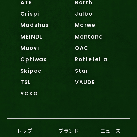
ATK
Barth
Crispi
Julbo
Madshus
Marwe
MEINDL
Montana
Muovi
OAC
Optiwax
Rottefella
Skipac
Star
TSL
VAUDE
YOKO
トップ
ブランド
ニュース