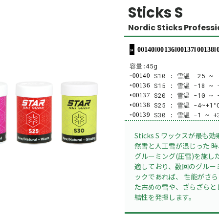
Sticks S
Nordic Sticks Profess
00140‖00136‖00137‖00138‖
容量:45g
S10 : 雪温 -25 ~ -
00140
S15 : 雪温 -18 ~ 
00136
S20 : 雪温 -10 ~ 
00137
S25 : 雪温 -4~+1°
00138
S30 : 雪温 -1 ~ +
00139
Sticks S ワックスが
然雪と人工雪が混じった 
グルーミング(圧雪)を施し
適しており、数回のグルー
ックであれば、 性能がさ
た古めの雪や、ざらざらと
結性を発揮します。