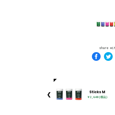
share wi
Sticks M
❮
￥2,640(税込)