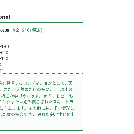
ional
￥2,640(税込)
00139
10°C
-6°C
-1°C
C
3°
最も効果を発揮するコンディションとして、天
時、または天然雪だけの時に、1回以上の
た場合が挙げられます。ま た、新雪にも
ミングまたは踏み慣らされたスキートラ
らに向上します。その他にも、多少変形し
した雪の場合で も、優れた安定性と耐氷