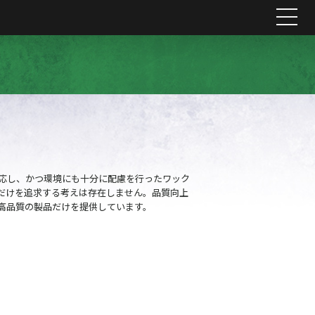
me
対応し、かつ環境にも十分に配慮を行ったワック
だけを追求する考えは存在しません。品質向上
高品質の製品だけを提供しています。