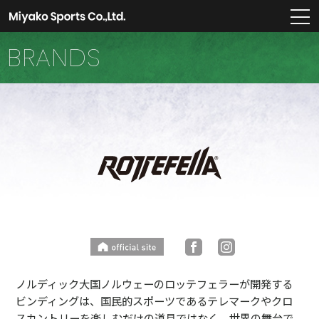
m
BRANDS
ノルディック大国ノルウェーのロッテフェラーが開発する
ビンディングは、国民的スポーツであるテレマークやクロ
スカントリーを楽しむだけの道具ではなく、世界の舞台で