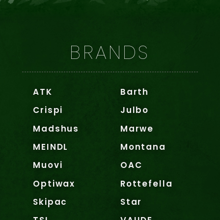
BRANDS
ATK
Barth
Crispi
Julbo
Madshus
Marwe
MEINDL
Montana
Muovi
OAC
Optiwax
Rottefella
Skipac
Star