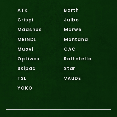
ATK
Barth
Crispi
Julbo
Madshus
Marwe
MEINDL
Montana
Muovi
OAC
Optiwax
Rottefella
Skipac
Star
TSL
VAUDE
YOKO