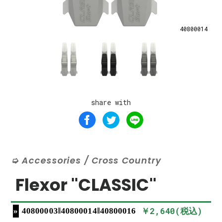
40800014
share with
Accessories / Cross Country
Flexor "CLASSIC"
￥2,640(税込)
40800003‖40800014‖40800016