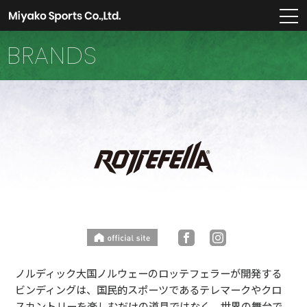
m
BRANDS
ノルディック大国ノルウェーのロッテフェラーが開発する
ビンディングは、国民的スポーツであるテレマークやクロ
スカントリーを楽しむだけの道具ではなく、世界の舞台で