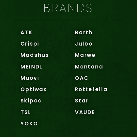
BRANDS
ATK
Barth
Crispi
Julbo
Madshus
Marwe
MEINDL
Montana
Muovi
OAC
Optiwax
Rottefella
Skipac
Star
TSL
VAUDE
YOKO