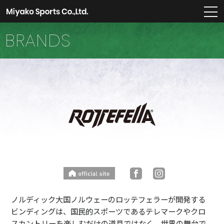
m
BRANDS
ノルディック大国ノルウェーのロッテフェラーが開発する
ビンディングは、国民的スポーツであるテレマークやクロ
スカントリーを楽しむだけの道具ではなく、世界の舞台で