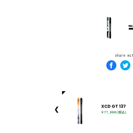
share wi
XCD GT 137
❮
￥77,000(税込)