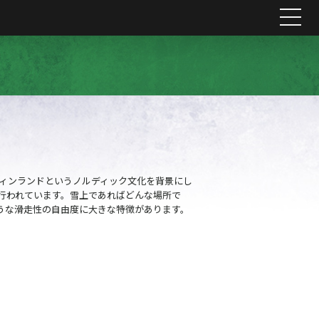
me
フィンランドというノルディック文化を背景にし
行われています。雪上であればどんな場所で
うな滑走性の自由度に大きな特徴があります。