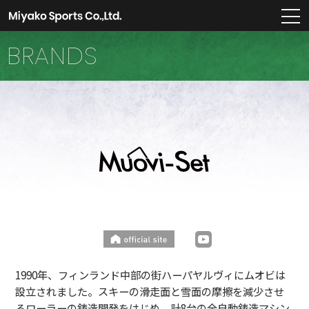
m
BRANDS
1990年、フィンランド中部の街ハーパヤルヴィにムオビは
設立されました。スキーの滑走面と雪面の摩擦を減少させ
るローラーの鋳造開発をはじめ、計8台の全自動鋳造マシン