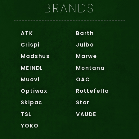
BRANDS
ATK
Barth
Crispi
Julbo
Madshus
Marwe
MEINDL
Montana
Muovi
OAC
Optiwax
Rottefella
Skipac
Star
TSL
VAUDE
YOKO