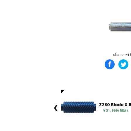
share wi
Z280 Blade 0.
❮
￥31,900(税込)