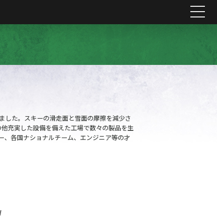
me
れました。スキーの滑走面と雪面の摩擦を減少さ
の他充実した設備を備えた工場で数々の製品を生
ー、各国ナショナルチーム、エンジニア等の才
H