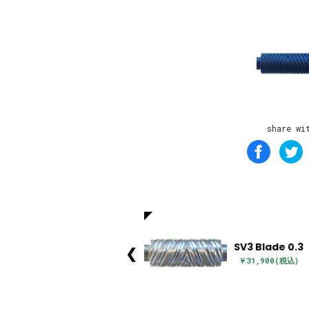
share wi
SV3 Blade 0.3
❮
￥31,900(税込)