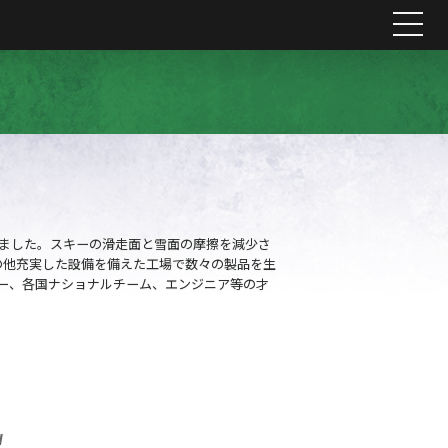
me
れました。スキーの滑走面と雪面の摩擦を減少さ
の他充実した設備を備えた工場で数々の製品を生
ー、各国ナショナルチーム、エンジニア等の才
H