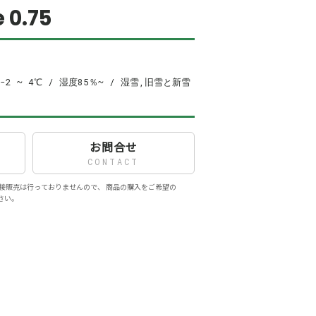
 0.75
 -2 ~ 4℃ / 湿度85％~ / 湿雪,旧雪と新雪
お問合せ
CONTACT
接販売は行っておりませんので、 商品の購入をご希望の
さい。