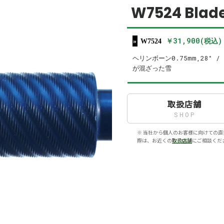
W7524 Blade
￥31,900(税込)
W7524
ヘリンボーン0.75mm,28° /
が混ざった雪
取扱店舗
SHOP
※ 当社から個人のお客様に向けての直
際は、お近くの
取扱店舗
にご相談くだ