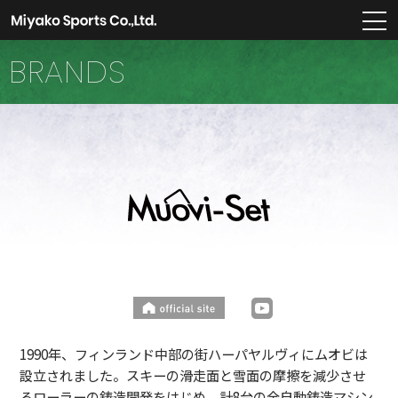
m
BRANDS
1990年、フィンランド中部の街ハーパヤルヴィにムオビは
設立されました。スキーの滑走面と雪面の摩擦を減少させ
るローラーの鋳造開発をはじめ、計8台の全自動鋳造マシン