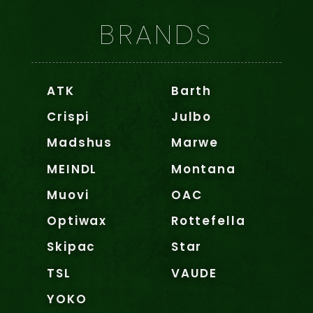
BRANDS
ATK
Barth
Crispi
Julbo
Madshus
Marwe
MEINDL
Montana
Muovi
OAC
Optiwax
Rottefella
Skipac
Star
TSL
VAUDE
YOKO