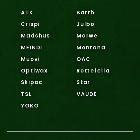
ATK
Barth
Crispi
Julbo
Madshus
Marwe
MEINDL
Montana
Muovi
OAC
Optiwax
Rottefella
Skipac
Star
TSL
VAUDE
YOKO