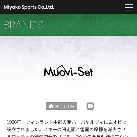
m
BRANDS
1990年、フィンランド中部の街ハーパヤルヴィにムオビは
設立されました。スキーの滑走面と雪面の摩擦を減少させ
るローラーの鋳造開発をはじめ、計8台の全自動鋳造マシン