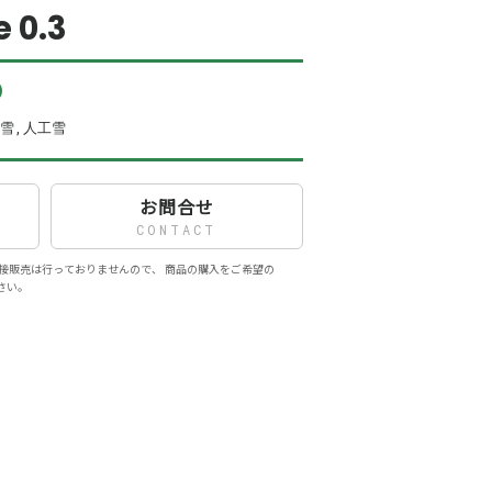
 0.3
)
湿雪,人工雪
お問合せ
CONTACT
接販売は行っておりませんので、 商品の購入をご希望の
さい。