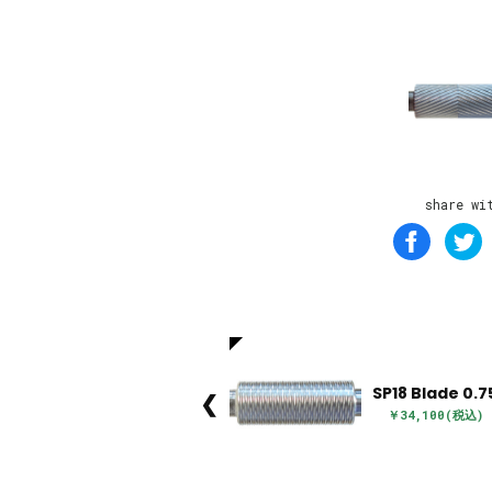
share wi
SP18 Blade 0.7
❮
￥34,100(税込)