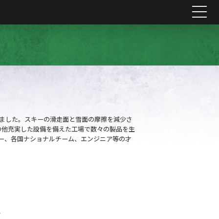
me
れました。スキーの滑走面と雪面の摩擦を減少さ
の他充実した設備を備えた工場で数々の製品を生
ー、各国ナショナルチーム、エンジニア等の才
S