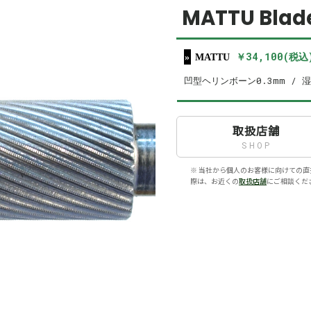
MATTU Blade
￥34,100(税込
MATTU
凹型ヘリンボーン0.3mm / 
取扱店舗
SHOP
※ 当社から個人のお客様に向けての直
際は、お近くの
取扱店舗
にご相談くだ