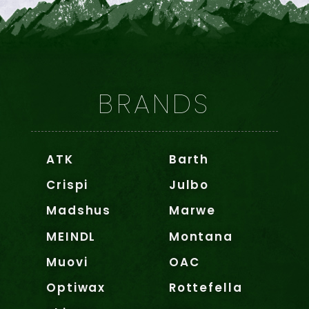
BRANDS
ATK
Barth
Crispi
Julbo
Madshus
Marwe
MEINDL
Montana
Muovi
OAC
Optiwax
Rottefella