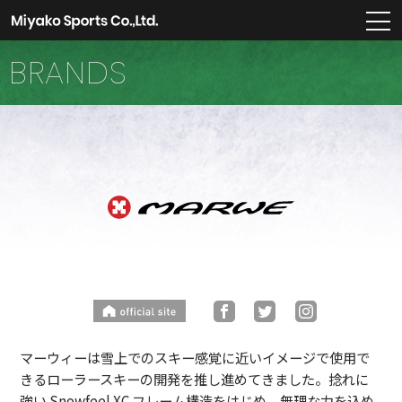
m
BRANDS
マーウィーは雪上でのスキー感覚に近いイメージで使用で
きるローラースキーの開発を推し進めてきました。捻れに
強い Snowfeel XC フレーム構造をはじめ、無理な力を込め