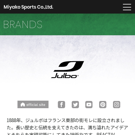
m
BRANDS
1888年、ジュルボはフランス東部の街モレに設立されまし
た。長い歴史と伝統を支えてきたのは、満ち溢れたアイデア
とそれらを実現可能にしてきた技術力です。REACTIV、