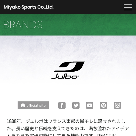
m
BRANDS
1888年、ジュルボはフランス東部の街モレに設立されまし
た。長い歴史と伝統を支えてきたのは、満ち溢れたアイデア
とそれらを実現可能にしてきた技術力です。REACTIV、