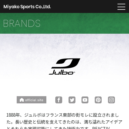
m
BRANDS
1888年、ジュルボはフランス東部の街モレに設立されまし
た。長い歴史と伝統を支えてきたのは、満ち溢れたアイデア
とそれらを実現可能にしてきた技術力です。REACTIV、