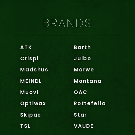
BRANDS
ATK
Barth
Crispi
Julbo
Madshus
Marwe
MEINDL
Montana
Muovi
OAC
Optiwax
Rottefella
Skipac
Star
TSL
VAUDE