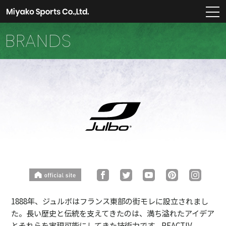
m
BRANDS
1888年、ジュルボはフランス東部の街モレに設立されまし
た。長い歴史と伝統を支えてきたのは、満ち溢れたアイデア
とそれらを実現可能にしてきた技術力です。REACTIV、