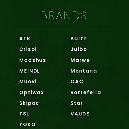
BRANDS
ATK
Barth
Crispi
Julbo
Madshus
Marwe
MEINDL
Montana
Muovi
OAC
Optiwax
Rottefella
Skipac
Star
TSL
VAUDE
YOKO