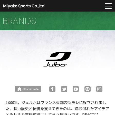
m
BRANDS
1888年、ジュルボはフランス東部の街モレに設立されまし
た。長い歴史と伝統を支えてきたのは、満ち溢れたアイデア
とそれらを実現可能にしてきた技術力です。REACTIV、