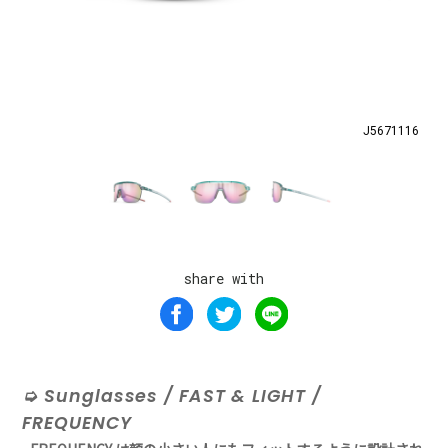
J5671116
share with
Sunglasses / FAST & LIGHT /
FREQUENCY