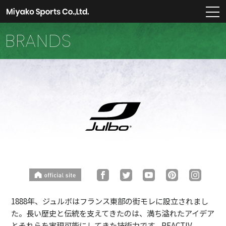
m
BRANDS
1888年、ジュルボはフランス東部の街モレに設立されまし
た。長い歴史と伝統を支えてきたのは、満ち溢れたアイデア
とそれらを実現可能にしてきた技術力です。REACTIV、