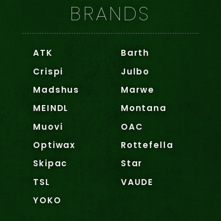
BRANDS
ATK
Barth
Crispi
Julbo
Madshus
Marwe
MEINDL
Montana
Muovi
OAC
Optiwax
Rottefella
Skipac
Star
TSL
VAUDE
YOKO