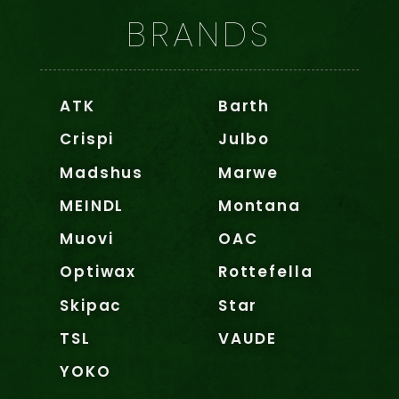
BRANDS
ATK
Barth
Crispi
Julbo
Madshus
Marwe
MEINDL
Montana
Muovi
OAC
Optiwax
Rottefella
Skipac
Star
TSL
VAUDE
YOKO