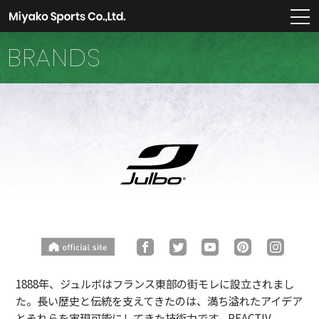
m
BRANDS
1888年、ジュルボはフランス東部の街モレに設立されまし
た。長い歴史と伝統を支えてきたのは、満ち溢れたアイデア
とそれらを実現可能にしてきた技術力です。REACTIV、