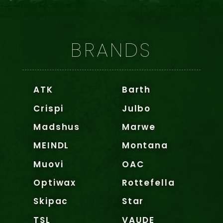
BRANDS
ATK
Barth
Crispi
Julbo
Madshus
Marwe
MEINDL
Montana
Muovi
OAC
Optiwax
Rottefella
Skipac
Star
TSL
VAUDE