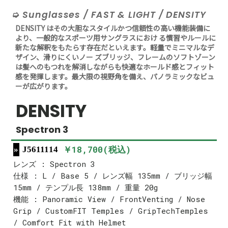
Sunglasses / FAST & LIGHT / DENSITY
DENSITY はその大胆なスタイルかつ信頼性の高い機能装備に
より、一般的なスポーツ用サングラスにおけ る慣習やルールに
新たな解釈をもたらす存在だといえます。軽量でミニマルなデ
ザイン、滑りにくいノー ズブリッジ、フレームのソフトゾーン
は髪へのもつれを解消しながらも快適なホールド感とフィット
感を発揮します。最大限の視野角を備え、パノラミックなビュ
ーが広がります。
DENSITY
Spectron 3
￥18,700(税込)
J5611114
レンズ : Spectron 3
仕様 : L / Base 5 / レンズ幅 135mm / ブリッジ幅
15mm / テンプル長 138mm / 重量 20g
機能 : Panoramic View / FrontVenting / Nose
Grip / CustomFIT Temples / GripTechTemples
/ Comfort Fit with Helmet