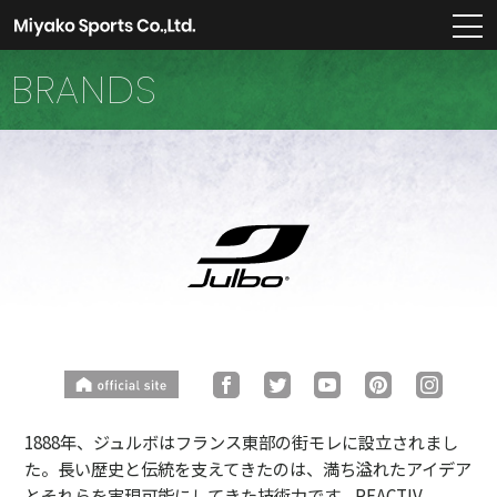
m
BRANDS
1888年、ジュルボはフランス東部の街モレに設立されまし
た。長い歴史と伝統を支えてきたのは、満ち溢れたアイデア
とそれらを実現可能にしてきた技術力です。REACTIV、