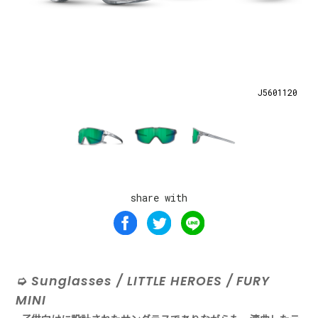
J5601120
share with
Sunglasses / LITTLE HEROES / FURY
MINI