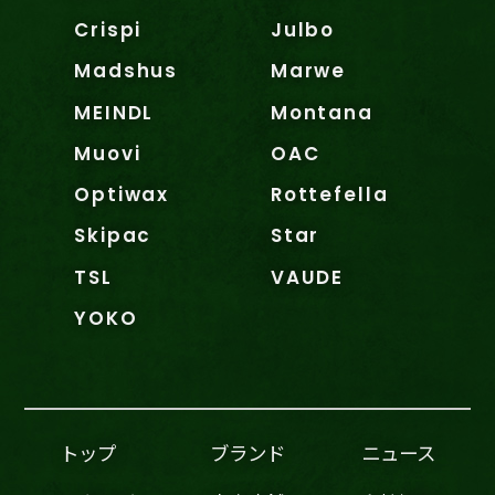
Crispi
Julbo
Madshus
Marwe
MEINDL
Montana
Muovi
OAC
Optiwax
Rottefella
Skipac
Star
TSL
VAUDE
YOKO
トップ
ブランド
ニュース