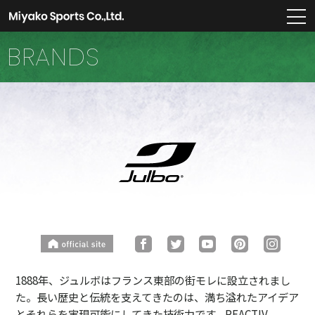
m
BRANDS
1888年、ジュルボはフランス東部の街モレに設立されまし
た。長い歴史と伝統を支えてきたのは、満ち溢れたアイデア
とそれらを実現可能にしてきた技術力です。REACTIV、